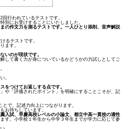
2回行われているテストです。
も特別にお受けすることにいたしました。
さまの作文力を測るテストです。一人ひとり添削、音声解説
だけるテストです。
測ります。
少ないのが現状
です。
理解して書く力が身についているかどうかの力試しとしてご
い。
さい。
イスをつけてお返しする点です。
点」や「評価されたポイント」を明確にすることこそが、記
ことで、記述力向上につながります。
ジもお待ちしています。
推薦入試、早慶高校レベルの小論文、都立中高一貫校の適性
います。小学校１年生から中学３年生までが学力に応じて参
さい。