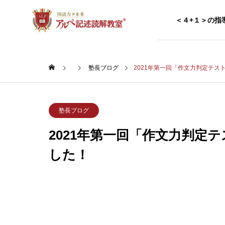
＜４+１＞の指
塾長ブログ
2021年第一回「作文力判定テ
アルペチャレンジ
アルペ記述読解教室で実施する検定・
塾長ブログ
テスト一覧
国語×未来
2021年第一回「作文力判定
「未来を切り拓く」力
した！
を身につける
優秀作品ギャラリー
生徒の優秀作品
国語力×
受験国語の攻