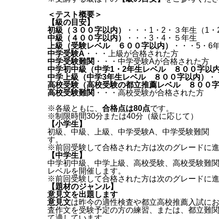
＜テスト概要＞
【級の目安】
初級（３００字以内）
・・・1・2・３年生（1
中級（４００字以内）
・・・3・4・５年生
上級（受験レベル ６００字以内）
・・・5・6
中学受験A
・・・上級が合格された方
中学受験難関
・・・中学受験Aが合格された方
中学初中級（中学1・2年生レベル ８００字以
中学上級（中学3年生レベル ８００字以内）
・
高校受験（高校受験の都立推薦レベル ８００
高校受験難関
・・・高校受験が合格された方
※各級ともに、
合格点は80点
です。
※制限時間30分または40分（級に応じて）
【小学生】
初級、中級、上級、中学受験A、中学受験難関 
す。
※前回受験して合格された方は次のグレードに
【中学生】
中学初中級、中学上級、高校受験、高校受験難
レベルを開催します。
※前回受験して合格された方は次のグレードに
【題材のジャンル】
意見文を出題します
意見文
は昨今の適性検査や都立高校推薦入試に
査作文を受験予定の方の練習、または、都立難
て適しています。