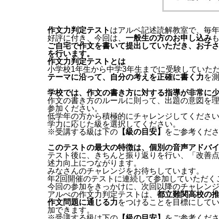
作文力判定テスト
はアルペ記述読解教室で、毎年
好評に付き、今回は、
一般生の方のお申し込み
ご自宅で作文を書いて提出していただき、お子
を行います。
作文力判定テストとは
小学校1年生から中学3年生までに受験していた
テーマに沿って、自分の考えを正確に書く力
を
学校では、作文の書き方に対する指導が非常に
作文の書き方のルールに則って、出題の意図を
参加ください。
低学年の方から積極的にチャレンジしてくださ
学力に応じた級を選択してください。
※受講する級は下の
【級の目安】
をご参考くだ
このテストの最大の特徴は、個別の音声アドバ
テスト後に、きちんと振り返りを行い、「改善
述力向上につながります。
みなさんのチャレンジをお待ちしています。
年2回開催のテストに連続して参加していただく
今回の参加をきっかけに、次回以降のチャレン
アルぺの作文力判定テストは、
都立難関高校の
作文問題に通じる力
をつけることを目標にして
加できます。
※受講する級は下の
【級の目安】
をご参考くだ