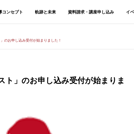
導コンセプト
軌跡と未来
資料請求・講座申し込み
イ
スト」のお申し込み受付が始まりました！
アルペ記述読解
想い・教育ビジョン
ドマップ
教室のミッションや特色
アルペ記述読解教室の
テスト」のお申し込み受付が始まりま
生徒の声・卒業生の声
実績・受賞歴
国語力×アカデミ
現在の生徒や卒業生からの推薦コメン
コンテストやコンクー
ック
ト
受験
発表会
知的好奇心を刺激する
ト
略
国語力