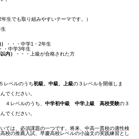
・2年生でも取り組みやすいテーマです。）
年生
内）
・・・中学1・2年生
・・中学3年生
字以内）
・・・上級が合格された方
５レベルのうち
初級、中級、上級
の３レベルを開催しま
進んでください。
関 ４レベルのうち、
中学初中級 中学上級 高校受験
の３
進んでください。
おいては、必須課題の一つです。将来、中高一貫校の適性検
関高校の推薦入試、早慶高校レベルの小論文の実践練習とし