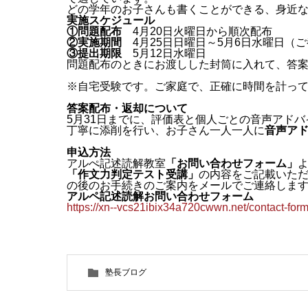
どの学年のお子さんも書くことができる、身近
実施スケジュール
①問題配布
4月20日火曜日から順次配布
②実施期間
4月25日日曜日～5月6日水曜日（
③提出期限
5月12日水曜日
問題配布のときにお渡しした封筒に入れて、答
※自宅受験です。ご家庭で、正確に時間を計っ
答案配布・返却について
5月31日までに、評価表と個人ごとの音声アド
丁寧に添削を行い、お子さん一人一人に
音声ア
申込方法
アルぺ記述読解教室
「お問い合わせフォーム」
「作文力判定テスト受講」
の内容をご記載いた
の後のお手続きのご案内をメールでご連絡しま
アルペ記述読解お問い合わせフォーム
https://xn--vcs21ibix34a720cwwn.net/contact-form
塾長ブログ