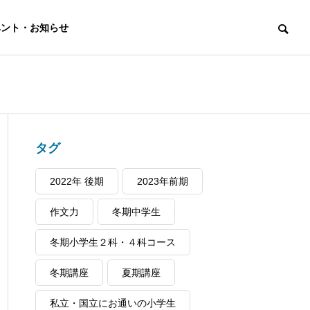
ベント・お知らせ
教室のロー
タグ
ヒストリー
2022年 後期
2023年前期
作文力
冬期中学生
+1 国語力×進学サ
冬期小学生２科・４科コース
ルでの受賞事例
ポート
冬期講座
夏期講座
・コンテス
最高レベルの国語力で
内部進学
私立・国立にお通いの小学生