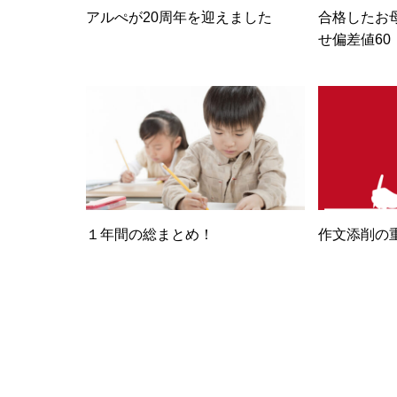
アルぺが20周年を迎えました
合格したお
せ偏差値60
１年間の総まとめ！
作文添削の