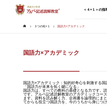
＜４+１＞の指
３つの柱+１
国語力×アカデミック
アルペチャレンジ
アルペ記述読解教室で実施する検定・
国語力×アカデミック
テスト一覧
国語×未来
「未来を切り拓く」力
を身につける
優秀作品ギャラリー
国語力×アカデミック：知的好奇心を刺激する国
「国語力が未来を拓く鍵になる」
生徒の優秀作品
国語力は、すべての教科の基礎となる力です。
国語力×
です。アルペ記述読解教室のアカデミックコー
ます。資料を読み解く力、企画書を論理的にま
てからも役立つ国語力を、今のうちから身につ
受験国語の攻