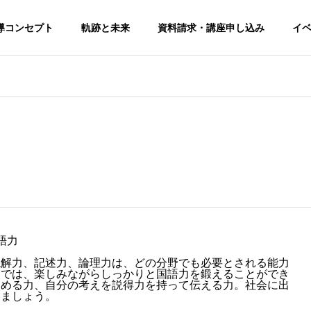
導コンセプト
軌跡と未来
資料請求・講座申し込み
イ
アルペ記述読解
想い・教育ビジョン
ドマップ
教室のミッションや特色
アルペ記述読解教室の
生徒の声・卒業生の声
実績・受賞歴
語力
国語力×アカデミ
現在の生徒や卒業生からの推薦コメン
コンテストやコンクー
ック
ト
読解力、記述力、論理力は、どの分野でも必要とされる能力
受験
スでは、楽しみながらしっかりと国語力を鍛えることができ
発表会
知的好奇心を刺激する
とめる力、自分の考えを説得力を持って伝える力。社会に出
ト
けましょう。
略
国語力