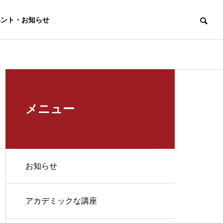
ベント・お知らせ
教室のロー
メニュー
ヒストリー
お知らせ
+1 国語力×進学サ
ルでの受賞事例
ポート
・コンテス
アカデミックな講座
最高レベルの国語力で
内部進学