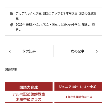
アカデミックな講座
,
国語力アップ低学年用講座
,
国語力養成講
座
2022年 後期
,
作文力
,
私立・国立にお通いの小学生
,
記述力
,
読
解力
前の記事
次の記事
関連記事