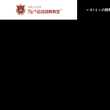
＜４+１＞の指
アルペチャレンジ
アルペ記述読解教室で実施する検定・
テスト一覧
国語×未来
「未来を切り拓く」力
を身につける
優秀作品ギャラリー
生徒の優秀作品
国語力×
受験国語の攻