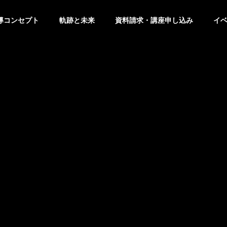
導コンセプト
軌跡と未来
資料請求・講座申し込み
イ
アルペ記述読解
想い・教育ビジョン
ドマップ
教室のミッションや特色
アルペ記述読解教室の
生徒の声・卒業生の声
実績・受賞歴
国語力×アカデミ
現在の生徒や卒業生からの推薦コメン
コンテストやコンクー
ック
ト
受験
発表会
知的好奇心を刺激する
ト
略
国語力