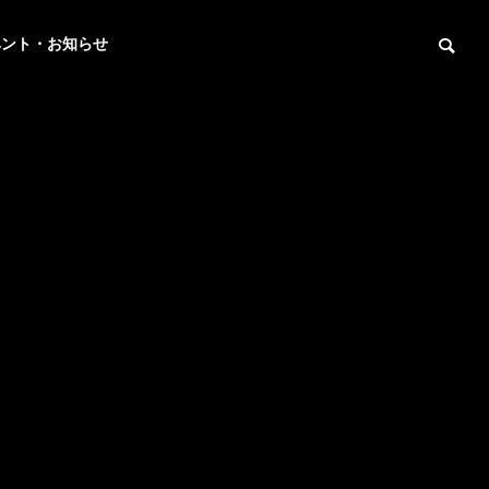
ベント・お知らせ
教室のロー
ヒストリー
+1 国語力×進学サ
ルでの受賞事例
ポート
・コンテス
最高レベルの国語力で
内部進学